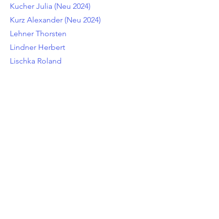
Kucher Julia (Neu 2024)
Kurz Alexander (Neu 2024)
Lehner Thorsten
Lindner Herbert
Lischka Roland
Lugmayr Alexander
Maier-Lehner Martin
Minihuber Johann
Moser Margit
Moser Anja
Niedersüß Sascha
Pitschuch Simon
Rath Björn (Neu 2024)
Schmied Ulrike
Schmied Herbert
Schrangl Andreas