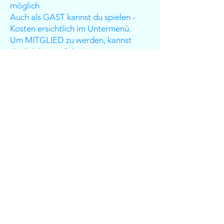
möglich
Auch als GAST kannst du spielen -
Kosten ersichtlich im Untermenü.
Um MITGLIED zu werden, kannst
du dich hier auf der Homepage
anmelden und den jeweiligen
Mitgliedsbeitrag einzuzahlen.
WEITERLESEN